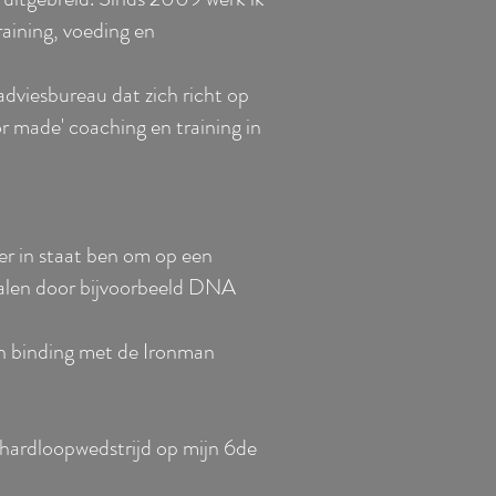
raining, voeding en
adviesbureau dat zich richt op
r made' coaching en training in
er in staat ben om op een
rtalen door bijvoorbeeld DNA
jn binding met de Ironman
e hardloopwedstrijd op mijn 6de