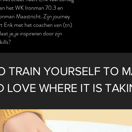
 aan het WK Ironman 70.3 en
ronman Maastricht. Zijn journey
rt Erik met het coachen van (tri)
at je,je inspireren door zijn
kills?
O TRAIN YOURSELF TO 
 LOVE WHERE IT IS TAKI