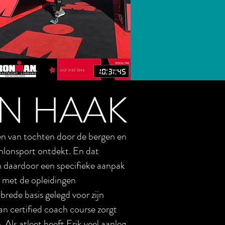
EN HAAK
sen van tochten door de bergen en
thlonsport ontdekt. En dat
en daardoor een specifieke aanpak
ij met de opleidingen
ede basis gelegd voor zijn
n certified coach course zorgt
. Als atleet heeft Erik veel aanleg