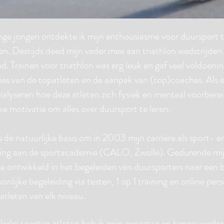
jonge jongen ontdekte ik mijn enthousiasme voor duursport t
en. Destijds deed mijn vader mee aan triathlon wedstrijden
d. Trainen voor triathlon was erg leuk en gaf veel voldoenin
ties van de topatleten en de aanpak van (top)coaches. Als e
analyseren hoe deze atleten zich fysiek en mentaal voorber
ke motivatie om alles over duursport te leren.
s de natuurlijke basis om in 2003 mijn carrière als sport- 
g aan de sportacademie (CALO, Zwolle). Gedurende mijn 
se ontwikkeld in het begeleiden van duursporters naar een 
onlijke begeleiding via testen, 1 op 1 training en online per
atleten van elk niveau.
lerlei soorten atleten heb ik mijn expertise en kennis verde