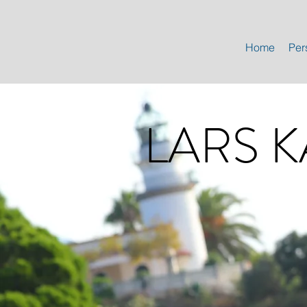
Home
Per
LARS 