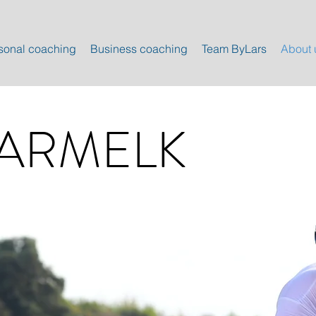
sonal coaching
Business coaching
Team ByLars
About 
KARMELK