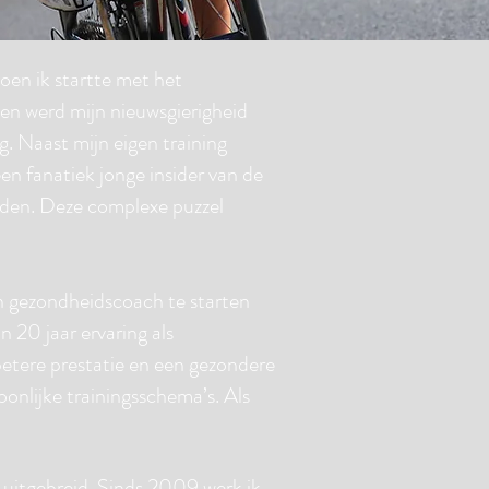
oen ik startte met het
 en werd mijn nieuwsgierigheid
g. Naast mijn eigen training
en fanatiek jonge insider van de
eiden. Deze complexe puzzel
en gezondheidscoach te starten
20 jaar ervaring als
betere prestatie en een gezondere
soonlijke trainingsschema’s. Als
r uitgebreid. Sinds 2009 werk ik