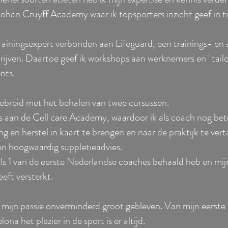
Johan Cruyff Academy waar ik topsporters inzicht geef in t
trainingsexpert verbonden aan Lifeguard, een trainings- en 
ijven. Daartoe geef ik workshops aan werknemers en ' tailo
nts.
gebreid met het behalen van twee cursussen.
 aan de Cell care Academy, waardoor ik als coach nog bet
g en herstel in kaart te brengen en naar de praktijk te ve
en hoogwaardig suppletieadvies.
ls 1 van de eerste Nederlandse coaches behaald heb en mi
eft versterkt.
rt mijn passie onverminderd groot gebleven. Van mijn eerst
na het plezier in de sport is er altijd.