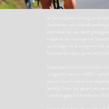
In de eind jaren tachtig als een 
deelnemen aan atletiek wedstrijd
voor deze tak van sport getriggere
volgde ik de trainingen en presta
sport begon ik al vroeg met het 
fascineerde mij en gaven intrinsie
Deze fascinatie voor triathlon wa
aangevuld met een HBO- opleidin
trainer/coach heb ik mijn experti
leefstijl. Door het geven van perso
coach begeleid ik honderden (tri)
Vanuit deze basis als coach van al