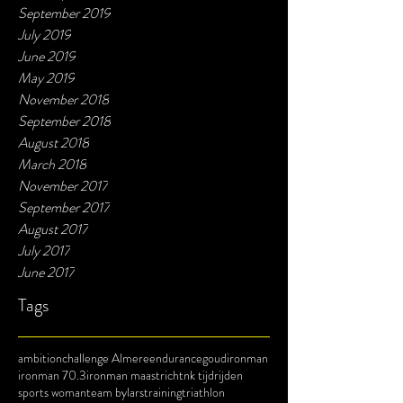
September 2019
July 2019
June 2019
May 2019
November 2018
September 2018
August 2018
March 2018
November 2017
September 2017
August 2017
July 2017
June 2017
Tags
ambition
challenge Almere
endurance
goud
ironman
ironman 70.3
ironman maastricht
nk tijdrijden
sports woman
team bylars
training
triathlon