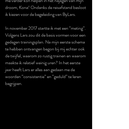
me verder kon helpen in het najagen van mijn 
droom, Kona! Ondanks de reisafstand besloot 
ik kiezen voor de begeleiding van ByLars.
In november 2017 startte ik met een “meting”. 
Volgens Lars zou dit de basis vormen voor een 
gedegen trainingsplan. Na mijn eerste schema 
te hebben ontvangen begon bij mij echter ook 
de twijfel, waarom zo rustig trainen en waarom 
maakte ik relatief weinig uren? In het eerste 
jaar heeft Lars er alles aan gedaan me de 
woorden “consistentie” en “geduld” te leren 
begrijpen. 