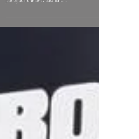
ByLars teamlid Martijn Paalman uit Apeldoorn werd
afgelopen zondag winnaar van de age- group 30-34
jaar bij de Ironman Maastricht....