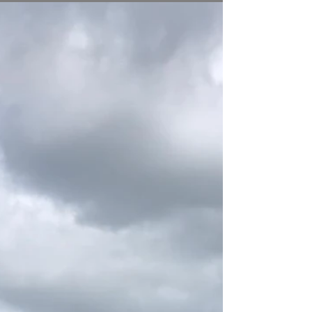
Eerder deze week behaalde Tjardo Visser op het WK
crosstriathlon een 3e plek (AG M30). In zijn
voorbereiding op het EK Challenge Almere-...