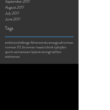
August 2018
March 2018
November 2017
September 2017
August 2017
July 2017
June 2017
Tags
ambition
challenge Almere
endurance
goud
ironman
ironman 70.3
ironman maastricht
nk tijdrijden
sports woman
team bylars
training
triathlon
wielrennen