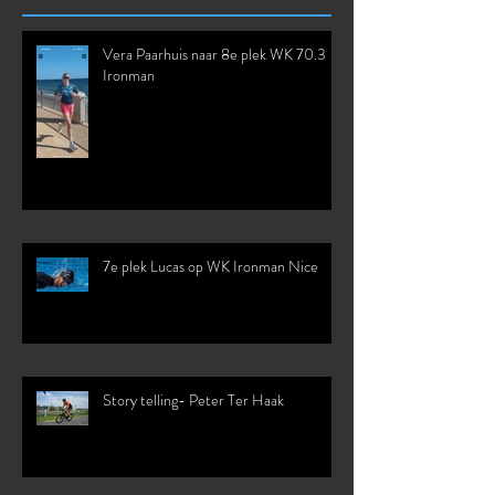
Recent Posts
Vera Paarhuis naar 8e plek WK 70.3
Ironman
7e plek Lucas op WK Ironman Nice
Story telling- Peter Ter Haak