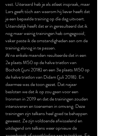
vast. Uiteraard heb je als atleet inspraak, maar 
Lars geeft tóch aan waarom hij liever heeft dat 
je een bepaalde training op díe dag uitvoert. 
Uiteindelijk heeft dat er in geresulteerd dat ik 
nog maar weinig trainingen heb omgegooid; 
vaker paste ik de omstandigheden aan om de 
training alsnog in te passen.
Al na enkele maanden resulteerde dat in een 
2e plaats M50 op de halve triatlon van 
Bocholt (juni 2018) en een 3e plaats M50 op 
de halve triatlon van Didam (juli 2018). En 
daarmee was de toon gezet. Dat najaar 
besloten we dat ik op zou gaan voor een 
Ironman in 2019 en dat de trainingen zouden 
intensiveren en toenemen in omvang. Deze 
trainingen zijn telkens heel goed te behappen 
geweest. Ze zijn voldoende afwisselend en 
uitdagend om telkens weer opnieuw de 
zwembroek of sportkleding aan te trekken. En 